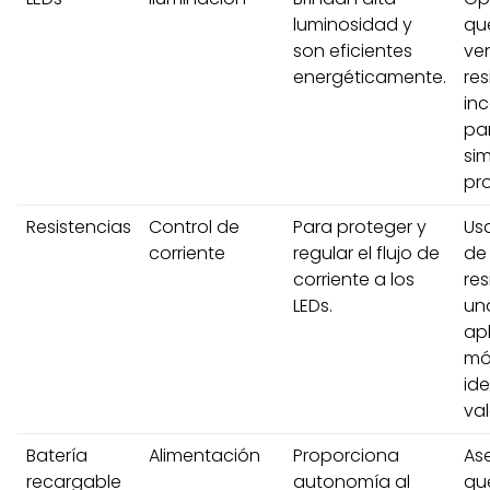
luminosidad y
qu
son eficientes
ve
energéticamente.
res
in
pa
sim
pr
Resistencias
Control de
Para proteger y
Us
corriente
regular el flujo de
de
corriente a los
res
LEDs.
un
ap
mó
ide
val
Batería
Alimentación
Proporciona
As
recargable
autonomía al
qu