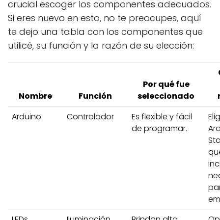
crucial escoger los componentes adecuados.
Si eres nuevo en esto, no te preocupes, aquí
te dejo una tabla con los componentes que
utilicé, su función y la razón de su elección:
Por qué fue
Nombre
Función
seleccionado
Arduino
Controlador
Es flexible y fácil
Eli
de programar.
Ar
Sta
qu
inc
ne
pa
em
LEDs
Iluminación
Brindan alta
Op