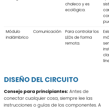
chaleco y es
si
ecológica.
car
co
pue
Módulo
Comunicación
Para controlar los
Exi
inalámbrico
LEDs de forma
mó
remota.
sen
ins
cla
lín
DISEÑO DEL CIRCUITO
Consejo para principiantes:
Antes de
conectar cualquier cosa, siempre lee las
instrucciones o guías de los componentes. A